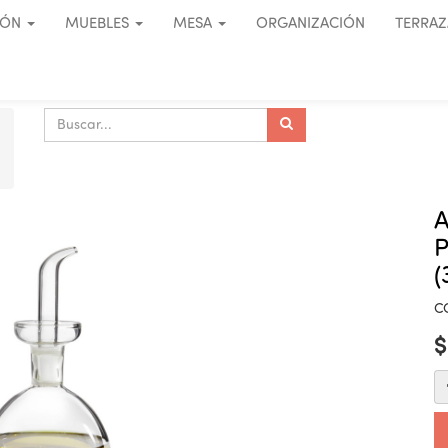
IÓN
MUEBLES
MESA
ORGANIZACIÓN
TERRAZ
A
P
(
C