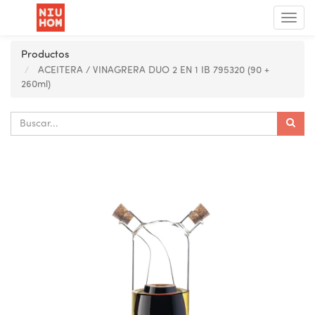
Menú
de
Nave
Productos
ACEITERA / VINAGRERA DUO 2 EN 1 IB 795320 (90 +
260ml)