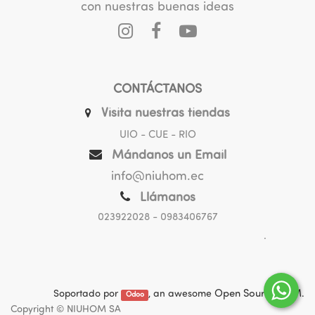
con nuestras buenas ideas
CONTÁCTANOS
Visita nuestras tiendas
UIO - CUE - RIO
Mándanos un Email
info@niuhom.ec
Llámanos
023922028
- 0983406767
.
Soportado por
, an awesome
Open Source CRM
.
Odoo
Copyright ©
NIUHOM SA