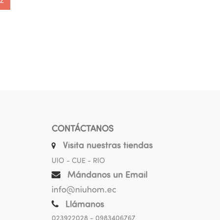
 Z
CONTÁCTANOS
Visita nuestras tiendas
UIO - CUE - RIO
Mándanos un Email
info@niuhom.ec
Llámanos
023922028
- 0983406767