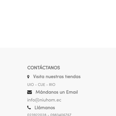
CONTÁCTANOS
Visita nuestras tiendas
UIO - CUE - RIO
Mándanos un Email
info@niuhom.ec
Llámanos
023922028
- 0983406767