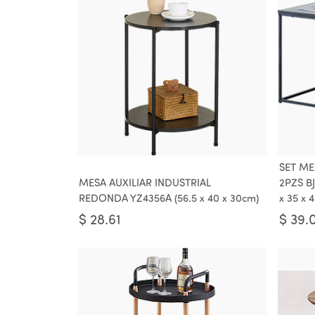
SET ME
MESA AUXILIAR INDUSTRIAL
2PZS BJ
REDONDA YZ4356A (56.5 x 40 x 30cm)
x 35 x 
$
28.61
$
39.