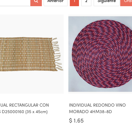
Ord
Anterior
1
2
Siguiente
DUAL RECTANGULAR CON
INDIVIDUAL REDONDO VINO
 D25000160 (35 x 45cm)
MORADO 4HM38-8D
$
1.65