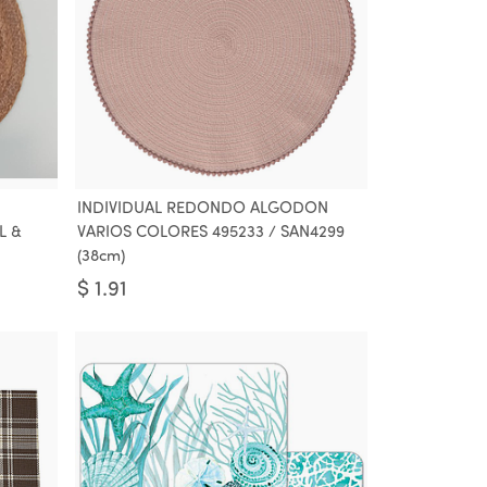
INDIVIDUAL REDONDO ALGODON
L &
VARIOS COLORES 495233 / SAN4299
(38cm)
$
1.91