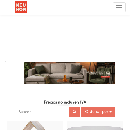
Menú
de
Nave
.
Precios no incluyen IVA
Ordenar por