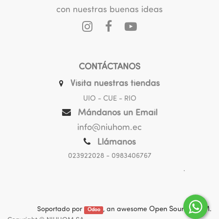
con nuestras buenas ideas
CONTÁCTANOS
Visita nuestras tiendas
UIO - CUE - RIO
Mándanos un Email
info@niuhom.ec
Llámanos
023922028
- 0983406767
.
Soportado por
, an awesome
Open Source CRM
.
Odoo