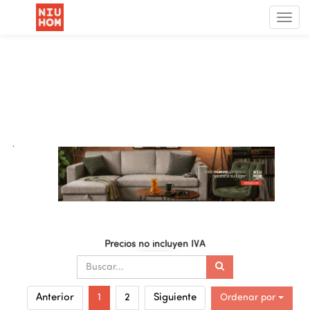
Menú
de
Nave
.
Precios no incluyen IVA
Ordenar por
Anterior
1
2
Siguiente