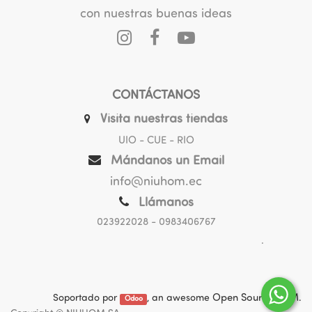
con nuestras buenas ideas
CONTÁCTANOS
Visita nuestras tiendas
UIO - CUE - RIO
Mándanos un Email
info@niuhom.ec
Llámanos
023922028
- 0983406767
.
Soportado por
, an awesome
Open Source CRM
.
Odoo