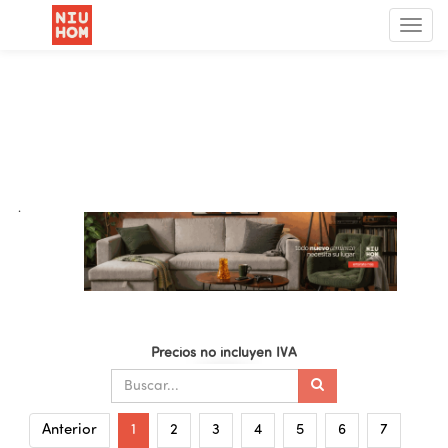
Menú
de
Nave
.
Precios no incluyen IVA
Anterior
1
2
3
4
5
6
7