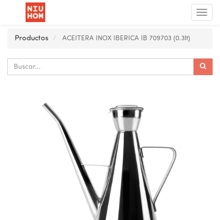
Menú
de
Nave
Productos
ACEITERA INOX IBERICA IB 709703 (0.3lt)