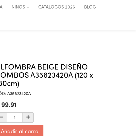
A
NINOS
CATALOGOS 2026
BLOG
ALFOMBRA BEIGE DISEÑO
OMBOS A35823420A (120 x
80cm)
ÓD:
A35823420A
$
99.91
Añadir al carro