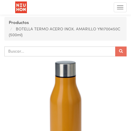
Menú
de
Nave
Productos
BOTELLA TERMO ACERO INOX. AMARILLO YN1700450C
(500ml)