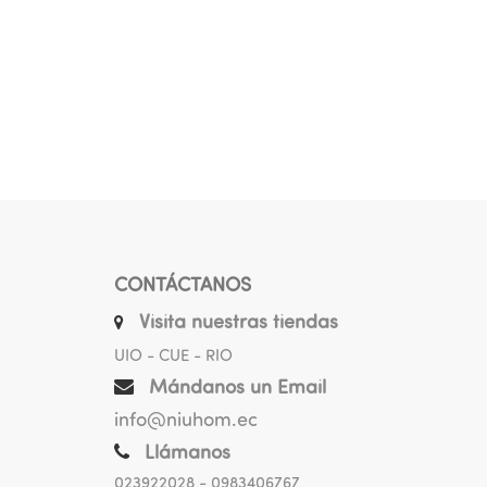
CONTÁCTANOS
Visita nuestras tiendas
UIO - CUE - RIO
Mándanos un Email
info@niuhom.ec
Llámanos
023922028
- 0983406767