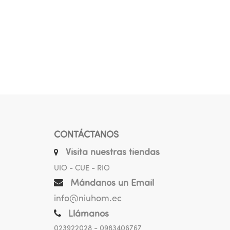
CONTÁCTANOS
Visita nuestras tiendas
UIO - CUE - RIO
Mándanos un Email
info@niuhom.ec
Llámanos
023922028
- 0983406767