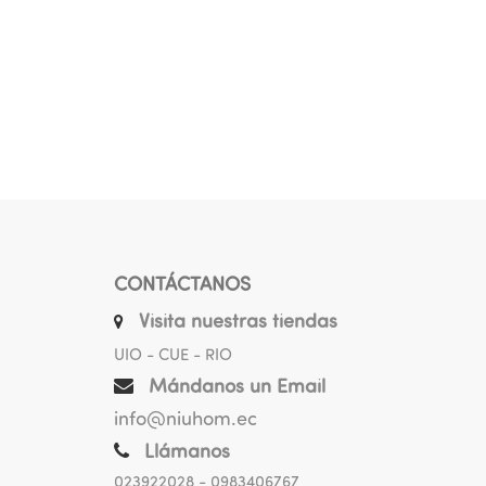
CONTÁCTANOS
Visita nuestras tiendas
UIO - CUE - RIO
Mándanos un Email
info@niuhom.ec
Llámanos
023922028
- 0983406767