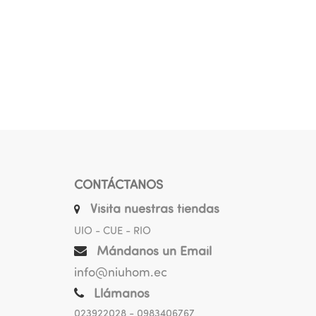
CONTÁCTANOS
Visita nuestras tiendas
UIO - CUE - RIO
Mándanos un Email
info@niuhom.ec
Llámanos
023922028
- 0983406767