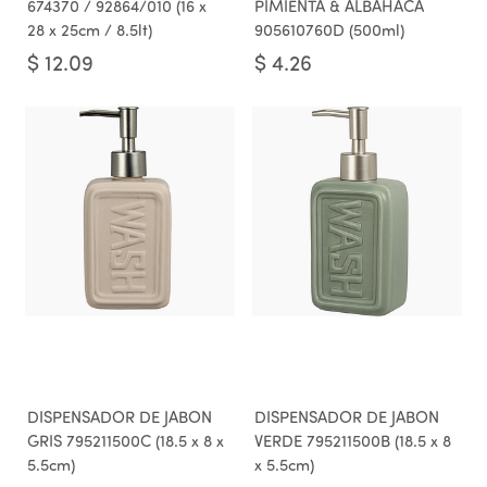
674370 / 92864/010 (16 x
PIMIENTA & ALBAHACA
28 x 25cm / 8.5lt)
905610760D (500ml)
$
12.09
$
4.26
DISPENSADOR DE JABON
DISPENSADOR DE JABON
GRIS 795211500C (18.5 x 8 x
VERDE 795211500B (18.5 x 8
5.5cm)
x 5.5cm)