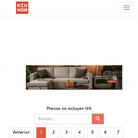
Menú
de
Nave
.
Precios no incluyen IVA
Anterior
1
2
3
4
5
6
7