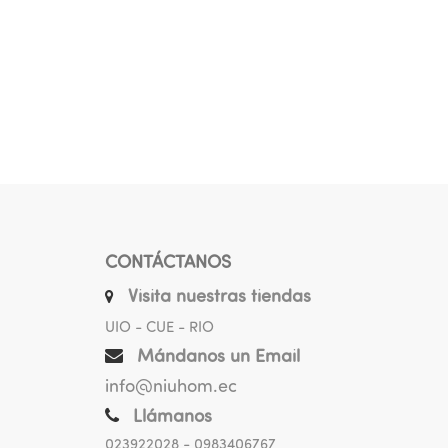
CONTÁCTANOS
Visita nuestras tiendas
UIO - CUE - RIO
Mándanos un Email
info@niuhom.ec
Llámanos
023922028
- 0983406767